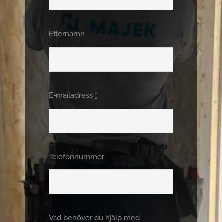
Förnamn
*
Efternamn
E-mailadress
*
Telefonnummer