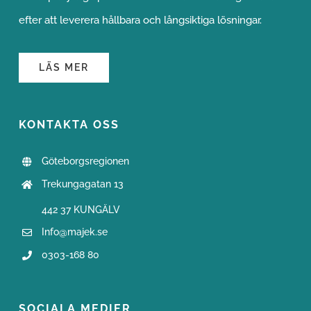
materialval följer branschens krav och riktlinjer. Med
fokus på tydliga processer och kvalitetssäkring strävar vi
efter att leverera hållbara och långsiktiga lösningar.
LÄS MER
KONTAKTA OSS
Göteborgsregionen
Trekungagatan
13
442 37
KUNGÄLV
Info@majek.se
0303-168 80