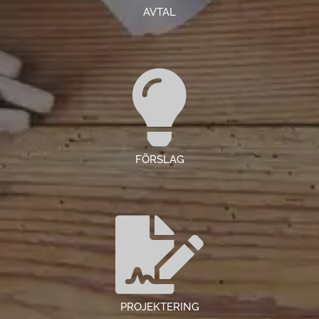
AVTAL
0
FÖRSLAG
0
PROJEKTERING