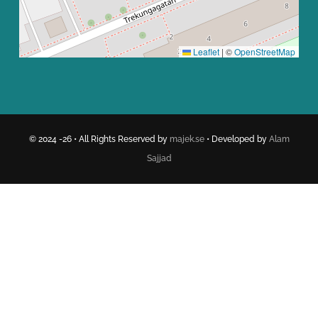
Leaflet
|
©
OpenStreetMap
© 2024 -26 • All Rights Reserved by
majek.se
• Developed by
Alam
Sajjad