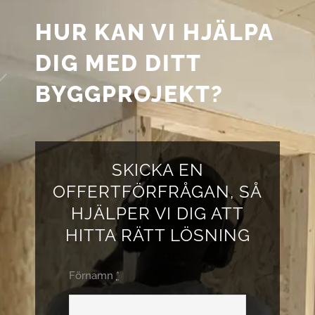
HUR KAN VI HJÄLPA
DIG MED DITT
BYGGPROJEKT?
SKICKA EN
OFFERTFÖRFRÅGAN, SÅ
HJÄLPER VI DIG ATT
HITTA RÄTT LÖSNING