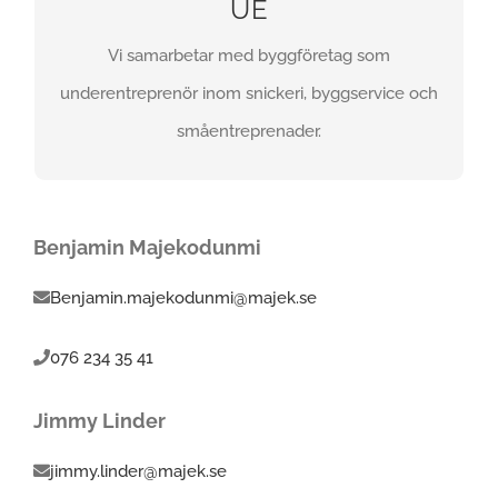
UE
FÅ EN OFFERT
Vi samarbetar med byggföretag som
underentreprenör inom snickeri, byggservice och
småentreprenader.
Benjamin Majekodunmi
Benjamin.majekodunmi@majek.se
076 234 35 41
Jimmy Linder
jimmy.linder@majek.se