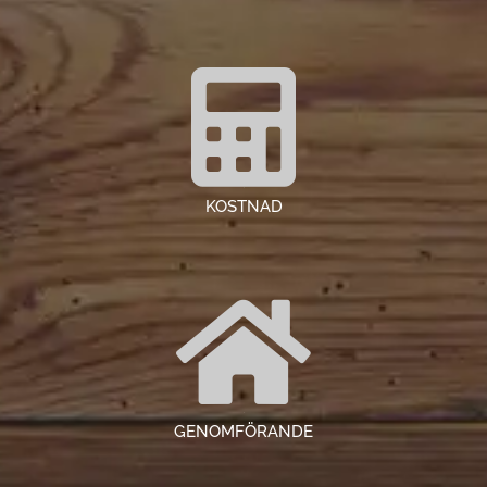
0
KOSTNAD
0
GENOMFÖRANDE